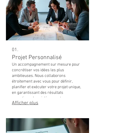
01.
Projet Personnalisé
Un accompagnement sur mesure pour
concrétiser vos idées les plus
ambitieuses. Nous collaborons
étroitement avec vous pour définir,
planifier et exécuter votre projet unique,
en garantissant des résultats
exceptionnels qui dépassent vos
Afficher plus
attentes. Ce service est conçu pour
résoudre vos défis spécifiques avec
créativité et efficacité.