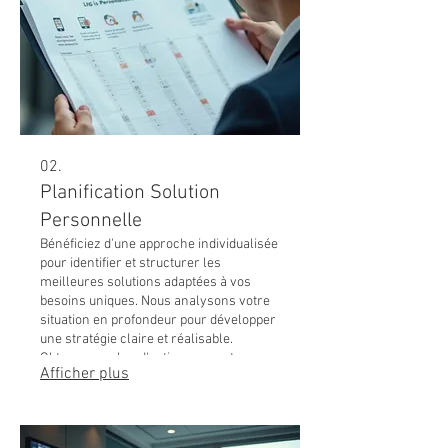
02.
Planification Solution
Personnelle
Bénéficiez d'une approche individualisée
pour identifier et structurer les
meilleures solutions adaptées à vos
besoins uniques. Nous analysons votre
situation en profondeur pour développer
une stratégie claire et réalisable.
Obtenez un plan d'action concret pour
Afficher plus
atteindre vos objectifs spécifiques et
optimiser votre parcours.